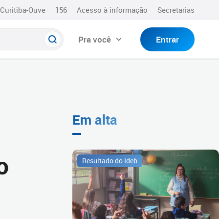
Curitiba-Ouve
156
Acesso à informação
Secretarias
Pra você
Entrar
Em alta
o
Resultado do Ideb