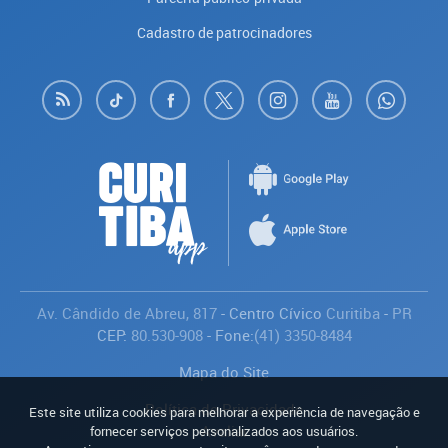
Cadastro de patrocinadores
Av. Cândido de Abreu, 817
- Centro Cívico
Curitiba
-
PR
CEP:
80.530-908
- Fone:
(41) 3350-8484
Mapa do Site
Política de Privacidade
Este site utiliza cookies para melhorar a experiência de navegação e
Avaliar
fornecer serviços personalizados aos usuários.