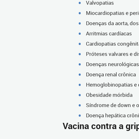
Valvopatias
Miocardiopatias e peri
Doenças da aorta, dos 
Arritmias cardíacas
Cardiopatias congênit
Próteses valvares e d
Doenças neurológicas 
Doença renal crônica
Hemoglobinopatias e d
Obesidade mórbida
Síndrome de down e o
Doença hepática crôn
Vacina contra a gri