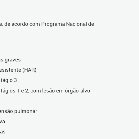
, de acordo com Programa Nacional de
:
s graves
esistente (HAR)
stágio 3
stágios 1 e 2, com lesão em órgão-alvo
tensão pulmonar
iva
nas