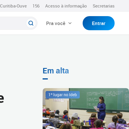
Curitiba-Ouve
156
Acesso à informação
Secretarias
Pra você
Entrar
Em alta
e
1º lugar no Ideb