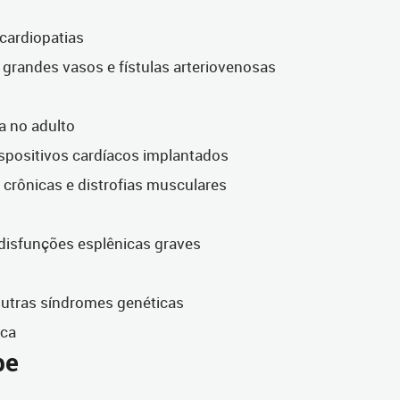
cardiopatias
grandes vasos e fístulas arteriovenosas
a no adulto
ispositivos cardíacos implantados
crônicas e distrofias musculares
isfunções esplênicas graves
utras síndromes genéticas
ica
pe