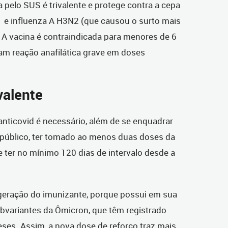
a pelo SUS é trivalente e protege contra a cepa
1 e influenza A H3N2 (que causou o surto mais
. A vacina é contraindicada para menores de 6
am reação anafilática grave em doses
valente
 anticovid é necessário, além de se enquadrar
 público, ter tomado ao menos duas doses da
e ter no mínimo 120 dias de intervalo desde a
 geração do imunizante, porque possui em sua
ubvariantes da Ômicron, que têm registrado
ses. Assim, a nova dose de reforço traz mais