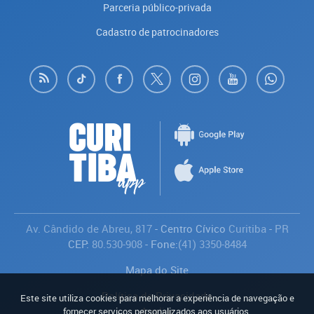
Parceria público-privada
Cadastro de patrocinadores
Av. Cândido de Abreu, 817
- Centro Cívico
Curitiba
-
PR
CEP:
80.530-908
- Fone:
(41) 3350-8484
Mapa do Site
Política de Privacidade
Este site utiliza cookies para melhorar a experiência de navegação e
Avaliar
fornecer serviços personalizados aos usuários.