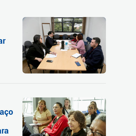
ar
paço
ara