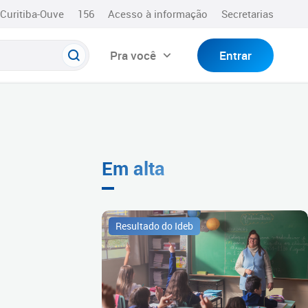
Curitiba-Ouve
156
Acesso à informação
Secretarias
Pra você
Entrar
Em alta
Resultado do Ideb