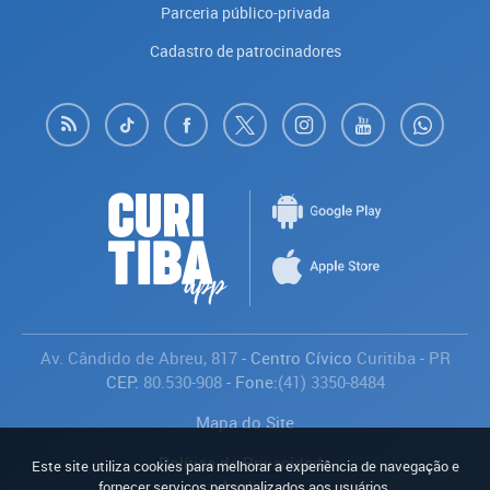
Parceria público-privada
Cadastro de patrocinadores
Av. Cândido de Abreu, 817
- Centro Cívico
Curitiba
-
PR
CEP:
80.530-908
- Fone:
(41) 3350-8484
Mapa do Site
Política de Privacidade
Este site utiliza cookies para melhorar a experiência de navegação e
Avaliar
fornecer serviços personalizados aos usuários.