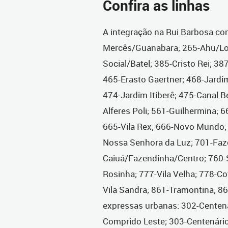
Confira as linhas
A integração na Rui Barbosa co
Mercês/Guanabara; 265-Ahu/Lo
Social/Batel; 385-Cristo Rei; 38
465-Erasto Gaertner; 468-Jardi
474-Jardim Itiberê; 475-Canal B
Alferes Poli; 561-Guilhermina; 
665-Vila Rex; 666-Novo Mundo;
Nossa Senhora da Luz; 701-Faz
Caiuá/Fazendinha/Centro; 760-Sa
Rosinha; 777-Vila Velha; 778-C
Vila Sandra; 861-Tramontina; 86
expressas urbanas: 302-Centen
Comprido Leste; 303-Centenári