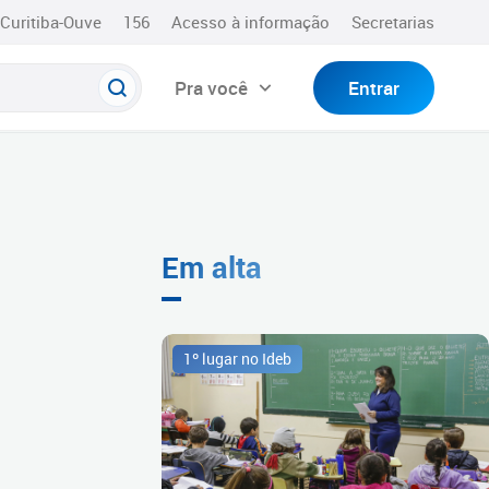
Curitiba-Ouve
156
Acesso à informação
Secretarias
Pra você
Entrar
Em alta
1º lugar no Ideb