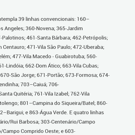
ntempla 39 linhas convencionais: 160–
s Angeles; 360-Novena; 365-Jardim
7-Palotinos; 461-Santa Bárbara; 462-Petrópolis;
m Centauro; 471-Vila São Paulo; 472-Uberaba;
elém; 477-Vila Macedo - Guabirotuba; 560-
661-Lindóia; 662-Dom Ático; 663-Vila Cubas;
 670-São Jorge; 671-Portão; 673-Formosa; 674-
endinha; 703–Caiuá; 706-
nta Quitéria; 761-Vila Izabel; 762-Vila
otolengo; 801–Campina do Siqueira/Batel; 860-
2–Barigui; e 863-Água Verde. E quatro linhas
ário/Rui Barbosa; 303-Centenário/Campo
o/Campo Comprido Oeste; e 603-