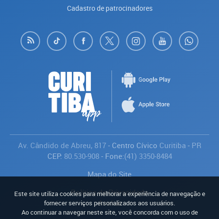
Cadastro de patrocinadores
Av. Cândido de Abreu, 817
- Centro Cívico
Curitiba
-
PR
CEP:
80.530-908
- Fone:
(41) 3350-8484
Mapa do Site
Política de Privacidade
Este site utiliza cookies para melhorar a experiência de navegação e
Avaliar
fornecer serviços personalizados aos usuários.
Ao continuar a navegar neste site, você concorda com o uso de