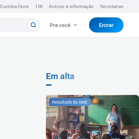
Curitiba-Ouve
156
Acesso à informação
Secretarias
Pra você
Entrar
Em alta
Resultado do Ideb