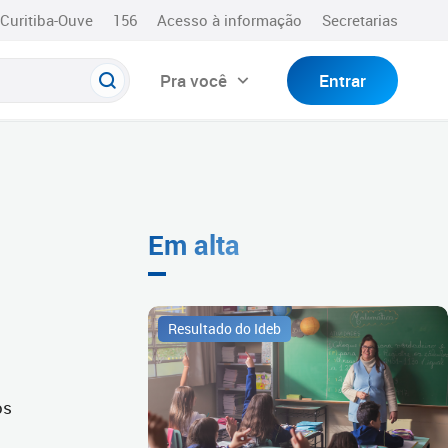
Curitiba-Ouve
156
Acesso à informação
Secretarias
Pra você
Entrar
Em alta
Resultado do Ideb
os