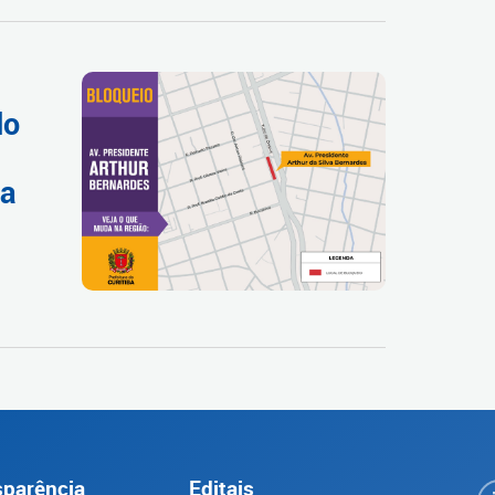
do
da
sparência
Editais