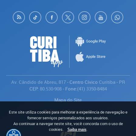
Av. Cândido de Abreu, 817
- Centro Cívico
Curitiba
-
PR
CEP:
80.530-908
- Fone:
(41) 3350-8484
Mapa do Site
Política de Privacidade
Este site utiliza cookies para melhorar a experiência de navegação e
Avaliar
fornecer serviços personalizados aos usuários.
Ao continuar a navegar neste site, você concorda com o uso de
cookies.
Saiba mais
.