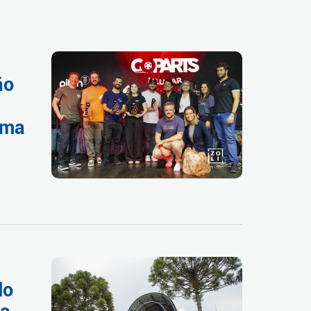
ão
ema
do
 a