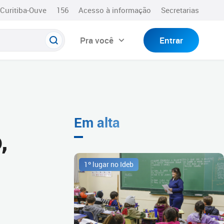
Curitiba-Ouve
156
Acesso à informação
Secretarias
Pra você
Entrar
Em alta
,
1º lugar no Ideb