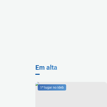
Em alta
1º lugar no Ideb