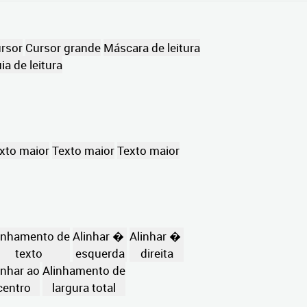
rsor
Cursor grande
Máscara de leitura
ia de leitura
xto maior
Texto maior
Texto maior
inhamento de
Alinhar �
Alinhar �
texto
esquerda
direita
inhar ao
Alinhamento de
centro
largura total