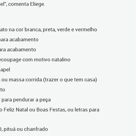
l”, comenta Eliege.
ato na cor branca, preta, verde e vermelho
 para acabamento
para acabamento
ecoupage com motivo natalino
apel
 ou massa corrida (trazer o que tem casa)
ato
r para pendurar a peça
 Feliz Natal ou Boas Festas, ou letras para
0, pituá ou chanfrado