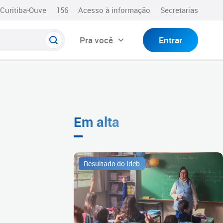
Curitiba-Ouve
156
Acesso à informação
Secretarias
Pra você
Entrar
Em alta
Resultado do Ideb