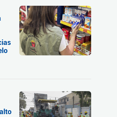
a
cias
elo
a
alto