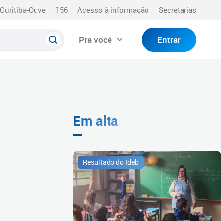
Curitiba-Ouve
156
Acesso à informação
Secretarias
Pra você
Entrar
Em alta
Resultado do Ideb