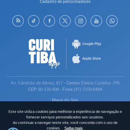
Cadastro de patrocinadores
Av. Cândido de Abreu, 817
- Centro Cívico
Curitiba
-
PR
CEP:
80.530-908
- Fone:
(41) 3350-8484
Mapa do Site
Política de Privacidade
Este site utiliza cookies para melhorar a experiência de navegação e
Avaliar
fornecer serviços personalizados aos usuários.
Ao continuar a navegar neste site, você concorda com o uso de
cookies.
Saiba mais
.