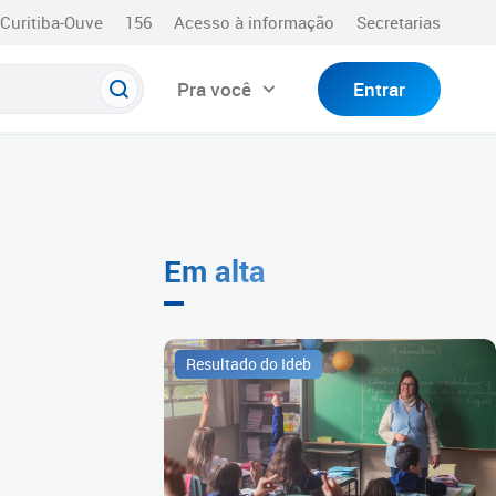
Curitiba-Ouve
156
Acesso à informação
Secretarias
Pra você
Entrar
Em alta
Resultado do Ideb