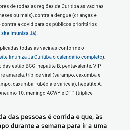
res de todas as regiões de Curitiba as vacinas
eses ou mais), contra a dengue (crianças e
contra a covid para os públicos prioritários
 site Imuniza Já
).
aplicadas todas as vacinas conforme o
site Imuniza Já Curitiba o calendário completo
).
cidas estão BCG, hepatite B, pentavalente, VIP
bre amarela, tríplice viral (sarampo, caxumba e
arampo, caxumba, rubéola e varicela), hepatite A,
, pneumo 10, meningo ACWY e DTP (tríplice
a das pessoas é corrida e que, às
mpo durante a semana para ir a uma