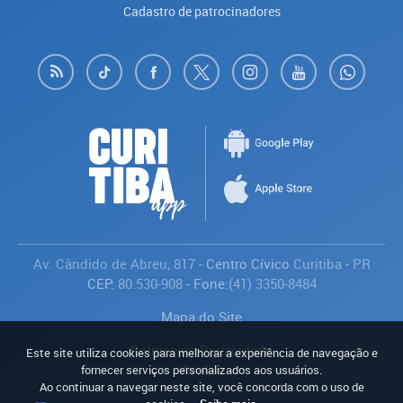
Cadastro de patrocinadores
Av. Cândido de Abreu, 817
- Centro Cívico
Curitiba
-
PR
CEP:
80.530-908
- Fone:
(41) 3350-8484
Mapa do Site
Política de Privacidade
Este site utiliza cookies para melhorar a experiência de navegação e
Avaliar
fornecer serviços personalizados aos usuários.
Ao continuar a navegar neste site, você concorda com o uso de