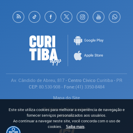
Av. Cândido de Abreu, 817
- Centro Cívico
Curitiba
-
PR
CEP:
80.530-908
- Fone:
(41) 3350-8484
Mapa do Site
Política de Privacidade
Este site utiliza cookies para melhorar a experiência de navegação e
Avaliar
fornecer serviços personalizados aos usuários.
Ao continuar a navegar neste site, você concorda com o uso de
cookies.
Saiba mais
.