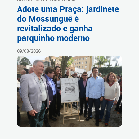
Adote uma Praça: jardinete
do Mossunguê é
revitalizado e ganha
parquinho moderno
09/08/2026