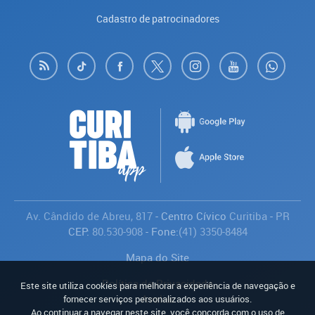
Cadastro de patrocinadores
Av. Cândido de Abreu, 817
- Centro Cívico
Curitiba
-
PR
CEP:
80.530-908
- Fone:
(41) 3350-8484
Mapa do Site
Política de Privacidade
Este site utiliza cookies para melhorar a experiência de navegação e
Avaliar
fornecer serviços personalizados aos usuários.
Ao continuar a navegar neste site, você concorda com o uso de