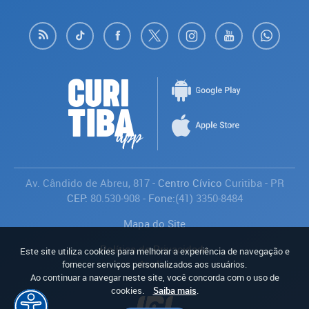
Av. Cândido de Abreu, 817
- Centro Cívico
Curitiba
-
PR
CEP:
80.530-908
- Fone:
(41) 3350-8484
Mapa do Site
Política de Privacidade
Este site utiliza cookies para melhorar a experiência de navegação e
Avaliar
fornecer serviços personalizados aos usuários.
Ao continuar a navegar neste site, você concorda com o uso de
cookies.
Saiba mais
.