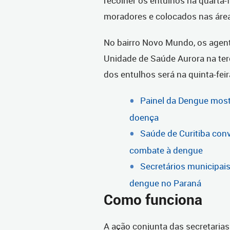
recolher os entulhos na quarta-
moradores e colocados nas área
No bairro Novo Mundo, os agent
Unidade de Saúde Aurora na terç
dos entulhos será na quinta-feir
Painel da Dengue most
doença
Saúde de Curitiba conv
combate à dengue
Secretários municipai
dengue no Paraná
Como funciona
A ação conjunta das secretaria