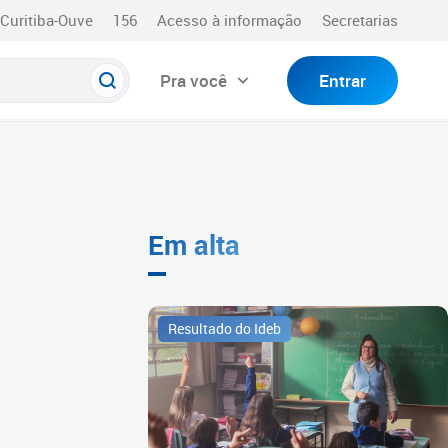
Curitiba-Ouve
156
Acesso à informação
Secretarias
Pra você
Entrar
Em alta
Resultado do Ideb