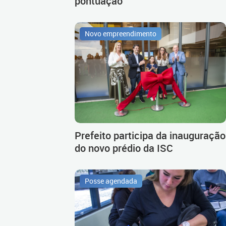
pontuação
Novo empreendimento
Prefeito participa da inauguração
do novo prédio da ISC
Posse agendada