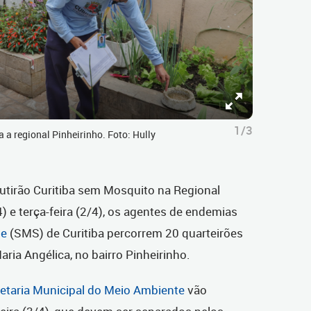
1/3
a regional Pinheirinho. Foto: Hully
tirão Curitiba sem Mosquito na Regional
) e terça-feira (2/4), os agentes de endemias
de
(SMS) de Curitiba percorrem 20 quarteirões
ia Angélica, no bairro Pinheirinho.
etaria Municipal do Meio Ambiente
vão