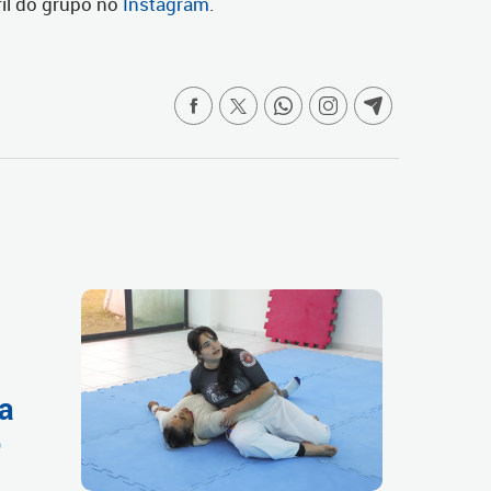
fil do grupo no
Instagram
.
ra
o