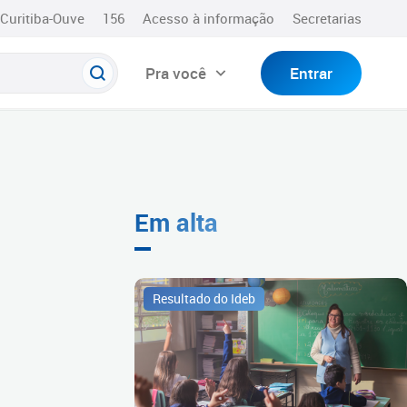
Curitiba-Ouve
156
Acesso à informação
Secretarias
Pra você
Entrar
Em alta
Resultado do Ideb