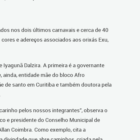
ados nos dois últimos carnavais e cerca de 40
 cores e adereços associados aos orixás Exu,
Iyagunã Dalzira. A primeira é a governante
, ainda, entidade mãe do bloco Afro
e de santo em Curitiba e também doutora pela
.
carinho pelos nossos integrantes”, observa o
o e presidente do Conselho Municipal de
 Allan Coimbra. Como exemplo, cita a
a divindade que abre caminhos, criada pela