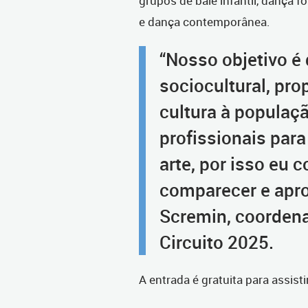
grupos de balé infantil, dança fol
e dança contemporânea.
“Nosso objetivo é
sociocultural, pr
cultura à populaç
profissionais par
arte, por isso eu 
comparecer e aprov
Scremin, coordena
Circuito 2025.
A entrada é gratuita para assist