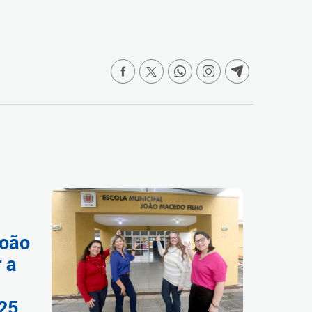
João
 a
025