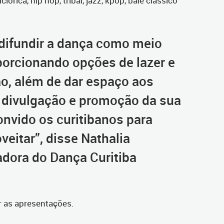
clórica, hip hop, tribal, jazz, kpop, balé clássico
 difundir a dança como meio
oporcionando opções de lazer e
ão, além de dar espaço aos
a divulgação e promoção da sua
convido os curitibanos para
eitar”, disse Nathalia
dora do Dança Curitiba
ir as apresentações.