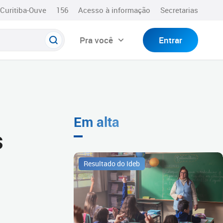
Curitiba-Ouve
156
Acesso à informação
Secretarias
Pra você
Entrar
Em alta
s
Resultado do Ideb