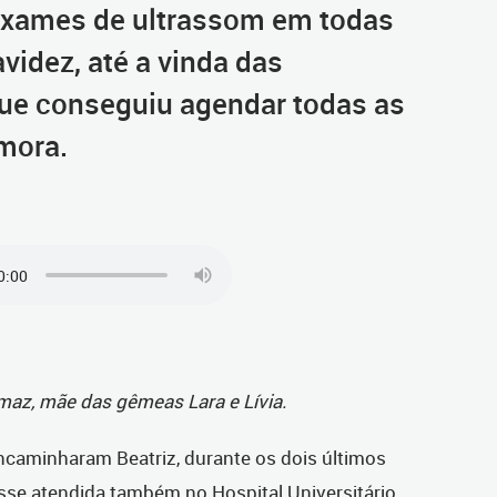
z exames de ultrassom em todas
videz, até a vinda das
que conseguiu agendar todas as
mora.
omaz, mãe das gêmeas Lara e Lívia.
ncaminharam Beatriz, durante os dois últimos
sse atendida também no Hospital Universitário