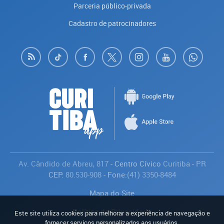
Parceria público-privada
Cadastro de patrocinadores
Av. Cândido de Abreu, 817
- Centro Cívico
Curitiba
-
PR
CEP:
80.530-908
- Fone:
(41) 3350-8484
Mapa do Site
Política de Privacidade
Este site utiliza cookies para melhorar a experiência de navegação e
Avaliar
fornecer serviços personalizados aos usuários.