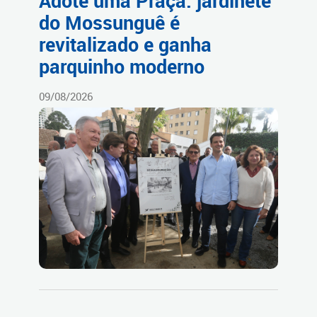
Adote uma Praça: jardinete
do Mossunguê é
revitalizado e ganha
parquinho moderno
09/08/2026