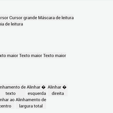
rsor
Cursor grande
Máscara de leitura
ia de leitura
xto maior
Texto maior
Texto maior
inhamento de
Alinhar �
Alinhar �
texto
esquerda
direita
inhar ao
Alinhamento de
centro
largura total