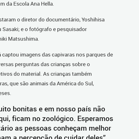
im da Escola Ana Hella.
staram o diretor do documentário, Yoshihisa
u Sasaki; e o fotógrafo e pesquisador
miki Matsushima.
já captou imagens das capivaras nos parques de
versas perguntas das crianças sobre o
etivos do material. As crianças também
ras, que são animais da América do Sul,
eses.
uito bonitas e em nosso país não
qui, ficam no zoológico. Esperamos
ário as pessoas conheçam melhor
am a percepção de cuidar deles”,