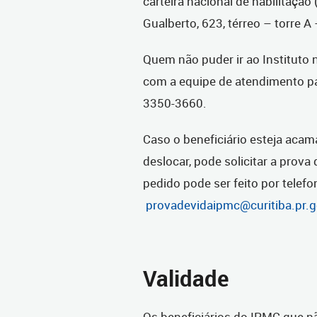
carteira nacional de habilitaçã
Gualberto, 623, térreo – torre A –
Quem não puder ir ao Instituto 
com a equipe de atendimento para
3350-3660.
Caso o beneficiário esteja acam
deslocar, pode solicitar a prova 
pedido pode ser feito por telefo
provadevidaipmc@curitiba.pr.g
Validade
Os beneficiários do IPMC que 