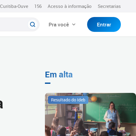
Curitiba-Ouve
156
Acesso à informação
Secretarias
Pra você
Entrar
Em alta
a
Resultado do Ideb