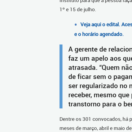
Instituto para que a pessoa faç
1º e 15 de julho.
Veja aqui o edital. Ac
e o horário agendado.
A gerente de relacio
faz um apelo aos qu
atrasada. “Quem não
de ficar sem o pagam
ser regularizado no 
receber, mesmo que 
transtorno para o ben
Dentre os 301 convocados, há p
meses de março, abril e maio d