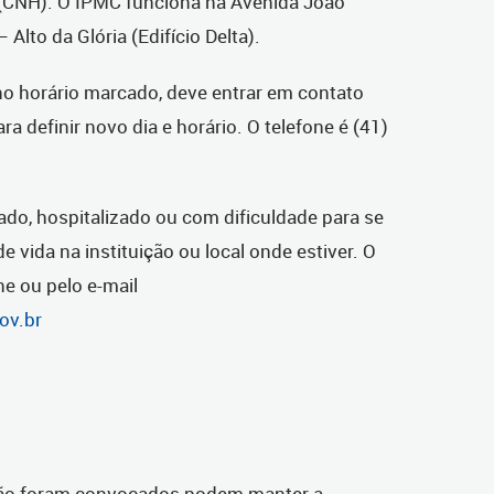
o (CNH). O IPMC funciona na Avenida João
 Alto da Glória (Edifício Delta).
no horário marcado, deve entrar em contato
 definir novo dia e horário. O telefone é (41)
ado, hospitalizado ou com dificuldade para se
de vida na instituição ou local onde estiver. O
ne ou pelo e-mail
ov.br
não foram convocados podem manter a