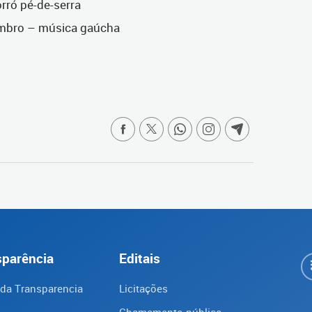
rró pé-de-serra
mbro – música gaúcha
sparência
Editais
 da Transparencia
Licitações
Chamamento público