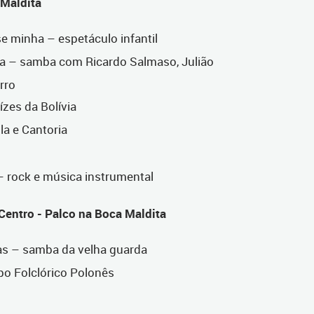
 Maldita
e minha – espetáculo infantil
 – samba com Ricardo Salmaso, Julião
rro
zes da Bolívia
la e Cantoria
– rock e música instrumental
entro - Palco na Boca Maldita
as – samba da velha guarda
o Folclórico Polonês