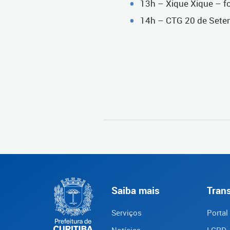
13h – Xique Xique – fo
14h – CTG 20 de Sete
Saiba mais
Tran
Serviços
Portal
Notícias
LGPD