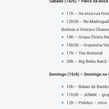
Sábado (14/6) – Palco na Boca
11h – Se essa rua foss
12h30 – Na Madrugada
Boêmio e Vinicius Chamo
14h – Grupo Étnico Raí
15h30 – Orquestra Vio
17h – Trio Armorial
20h – Big Belas Band 
Domingo (15/6) – Domingo no C
10h – Balaio de Bamb
11h30 – JUNAK – grup
12h – Pololos – circo