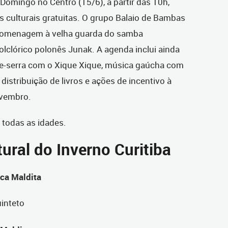
omingo no Centro (15/6), a partir das 10h,
s culturais gratuitas. O grupo Balaio de Bambas
omenagem à velha guarda do samba
olclórico polonês Junak. A agenda inclui ainda
-de-serra com o Xique Xique, música gaúcha com
distribuição de livros e ações de incentivo à
ovembro.
 todas as idades.
ural do Inverno Curitiba
oca Maldita
uinteto