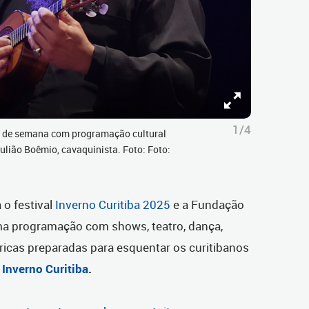
1/4
im de semana com programação cultural
Julião Boêmio, cavaquinista. Foto: Foto:
o festival
Inverno Curitiba 2025
e a Fundação
 uma programação com
shows, teatro, dança,
clóricas preparadas para esquentar os curitibanos
 Inverno Curitiba
.