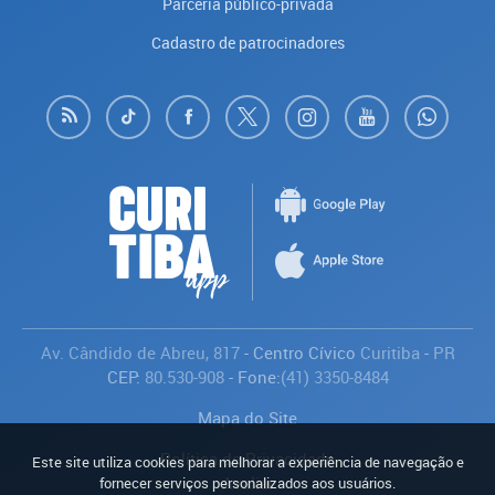
Parceria público-privada
Cadastro de patrocinadores
Av. Cândido de Abreu, 817
- Centro Cívico
Curitiba
-
PR
CEP:
80.530-908
- Fone:
(41) 3350-8484
Mapa do Site
Política de Privacidade
Este site utiliza cookies para melhorar a experiência de navegação e
Avaliar
fornecer serviços personalizados aos usuários.