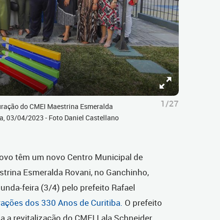
1/27
guração do CMEI Maestrina Esmeralda
a, 03/04/2023 - Foto Daniel Castellano
 Novo têm um novo Centro Municipal de
estrina Esmeralda Rovani, no Ganchinho,
nda-feira (3/4) pelo prefeito Rafael
ções dos 330 Anos de Curitiba.
O prefeito
a revitalização do CMEI Lala Schneider.