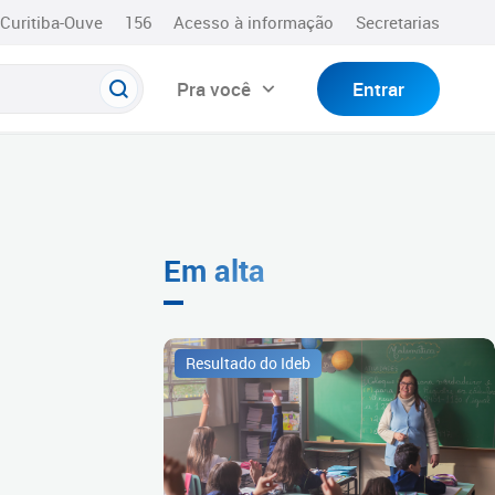
Curitiba-Ouve
156
Acesso à informação
Secretarias
Pra você
Entrar
Em alta
Resultado do Ideb