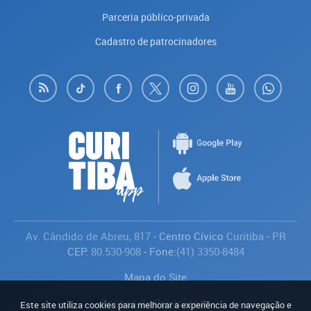
Parceria público-privada
Cadastro de patrocinadores
Av. Cândido de Abreu, 817
- Centro Cívico
Curitiba
-
PR
CEP:
80.530-908
- Fone:
(41) 3350-8484
Mapa do Site
Política de Privacidade
Este site utiliza cookies para melhorar a experiência de navegação e