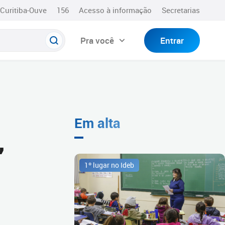
Curitiba-Ouve
156
Acesso à informação
Secretarias
Pra você
Entrar
Em alta
,
1º lugar no Ideb