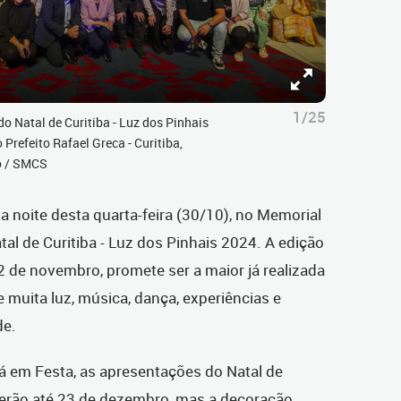
1/25
o Natal de Curitiba - Luz dos Pinhais
refeito Rafael Greca - Curitiba,
no / SMCS
a noite desta quarta-feira (30/10), no Memorial
al de Curitiba - Luz dos Pinhais 2024. A edição
 de novembro, promete ser a maior já realizada
de muita luz, música, dança, experiências e
de.
 em Festa, as apresentações do Natal de
orrerão até 23 de dezembro, mas a decoração