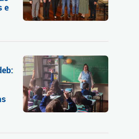
s e
deb:
as