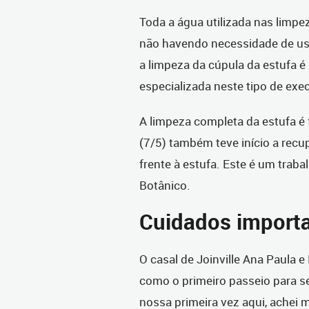
Toda a água utilizada nas limpe
não havendo necessidade de u
a limpeza da cúpula da estufa é
especializada neste tipo de exe
A limpeza completa da estufa é 
(7/5) também teve início a recu
frente à estufa. Este é um traba
Botânico.
Cuidados import
O casal de Joinville Ana Paula 
como o primeiro passeio para se
nossa primeira vez aqui, achei 