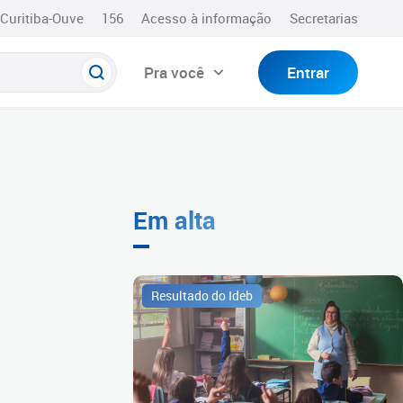
Curitiba-Ouve
156
Acesso à informação
Secretarias
Pra você
Entrar
Em alta
Resultado do Ideb