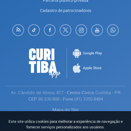
Parceria público-privada
Cadastro de patrocinadores
Av. Cândido de Abreu, 817
- Centro Cívico
Curitiba
-
PR
CEP:
80.530-908
- Fone:
(41) 3350-8484
Mapa do Site
Política de Privacidade
Este site utiliza cookies para melhorar a experiência de navegação e
Avaliar
fornecer serviços personalizados aos usuários.