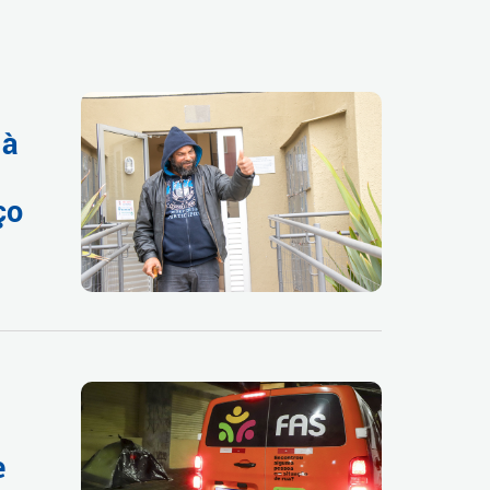
 à
ço
e