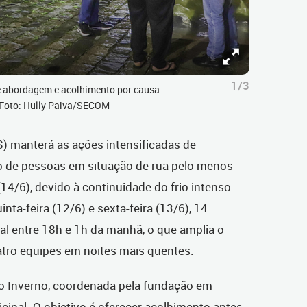
1/3
e abordagem e acolhimento por causa
. Foto: Hully Paiva/SECOM
) manterá as ações intensificadas de
o de pessoas em situação de rua pelo menos
4/6), devido à continuidade do frio intenso
nta-feira (12/6) e sexta-feira (13/6), 14
al entre 18h e 1h da manhã, o que amplia o
atro equipes em noites mais quentes.
ão Inverno, coordenada pela fundação em
icipal.
O objetivo é oferecer acolhimento antes