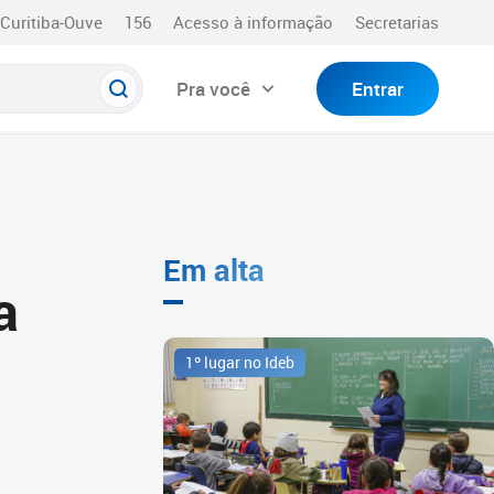
Curitiba-Ouve
156
Acesso à informação
Secretarias
Pra você
Entrar
Em alta
a
1º lugar no Ideb