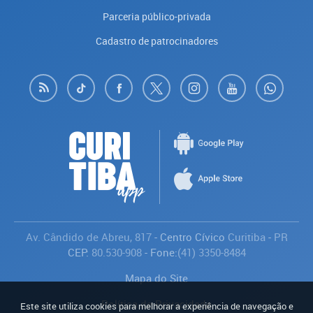
Parceria público-privada
Cadastro de patrocinadores
Av. Cândido de Abreu, 817
- Centro Cívico
Curitiba
-
PR
CEP:
80.530-908
- Fone:
(41) 3350-8484
Mapa do Site
Política de Privacidade
Este site utiliza cookies para melhorar a experiência de navegação e