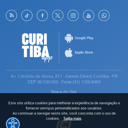
Av. Cândido de Abreu, 817
- Centro Cívico
Curitiba
-
PR
CEP:
80.530-908
- Fone:
(41) 3350-8484
Mapa do Site
Política de Privacidade
Este site utiliza cookies para melhorar a experiência de navegação e
Avaliar
fornecer serviços personalizados aos usuários.
Ao continuar a navegar neste site, você concorda com o uso de
cookies.
Saiba mais
.