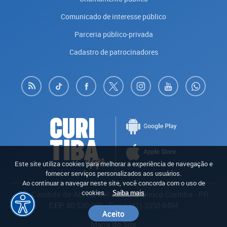
Comunicado de interesse público
Parceria público-privada
Cadastro de patrocinadores
Este site utiliza cookies para melhorar a experiência de navegação e
fornecer serviços personalizados aos usuários.
Ao continuar a navegar neste site, você concorda com o uso de
cookies.
Saiba mais
.
Av. Cândido de Abreu, 817
- Centro Cívico
Curitiba
-
PR
CEP:
80.530-908
- Fone:
(41) 3350-8484
Aceito
Mapa do Site