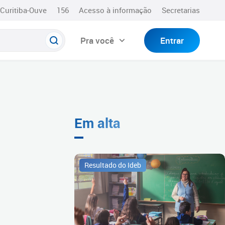
Curitiba-Ouve
156
Acesso à informação
Secretarias
Pra você
Entrar
Em alta
Resultado do Ideb