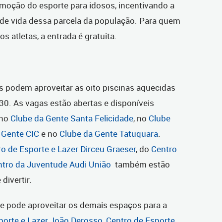
omoção do esporte para idosos, incentivando a
e de vida dessa parcela da população. Para quem
s atletas, a entrada é gratuita.
s podem aproveitar as oito piscinas aquecidas
30. As vagas estão abertas e disponíveis
 no
Clube da Gente Santa Felicidade
, no
Clube
 Gente CIC
e no
Clube da Gente Tatuquara
.
o de Esporte e Lazer Dirceu Graeser
, do
Centro
ntro da Juventude Audi União
também estão
divertir.
e pode aproveitar os demais espaços para a
porte e Lazer João Derosso
,
Centro de Esporte