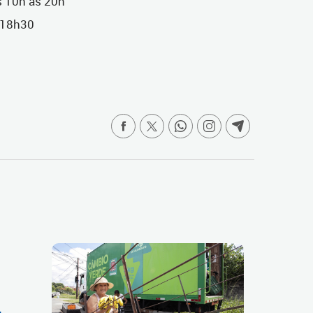
s 10h às 20h
 18h30
a