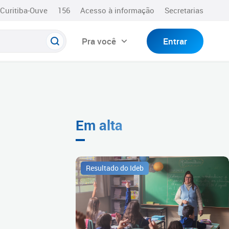
Curitiba-Ouve
156
Acesso à informação
Secretarias
Pra você
Entrar
Em alta
Resultado do Ideb