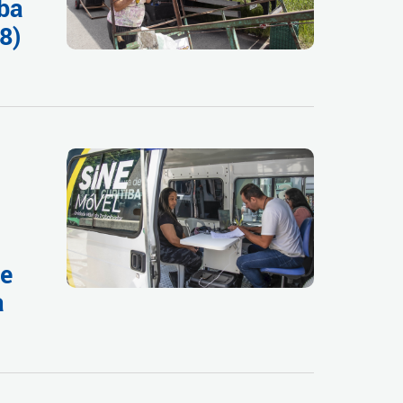
iba
8)
de
a