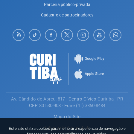
Parceria público-privada
Cadastro de patrocinadores
Av. Cândido de Abreu, 817
- Centro Cívico
Curitiba
-
PR
CEP:
80.530-908
- Fone:
(41) 3350-8484
Mapa do Site
Política de Privacidade
Este site utiliza cookies para melhorar a experiência de navegação e
Avaliar