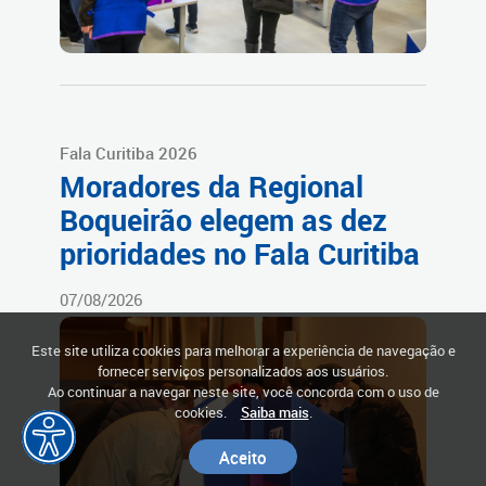
Fala Curitiba 2026
Moradores da Regional
Boqueirão elegem as dez
prioridades no Fala Curitiba
07/08/2026
Este site utiliza cookies para melhorar a experiência de navegação e
fornecer serviços personalizados aos usuários.
Ao continuar a navegar neste site, você concorda com o uso de
cookies.
Saiba mais
.
Aceito