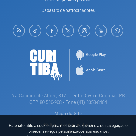
Cadastro de patrocinadores
Av. Cândido de Abreu, 817
- Centro Cívico
Curitiba
-
PR
CEP:
80.530-908
- Fone:
(41) 3350-8484
Mapa do Site
Política de Privacidade
Este site utiliza cookies para melhorar a experiência de navegação e
Avaliar
fornecer serviços personalizados aos usuários.