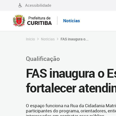
Acessibilidade
Notícias
Início
Notícias
FAS inaugura o...
Qualificação
FAS inaugura o E
fortalecer atend
O espaço funciona na Rua da Cidadania Matri
participantes do programa, orientadores, ent
interessadas em contratar esse público