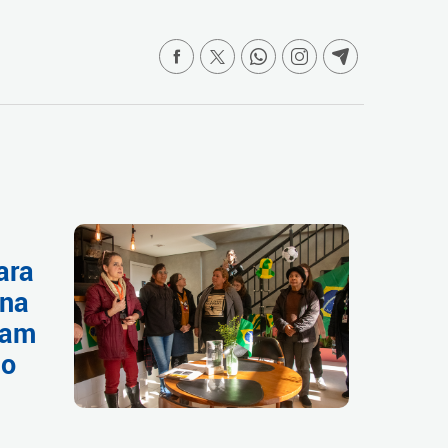
ara
ina
tam
ão