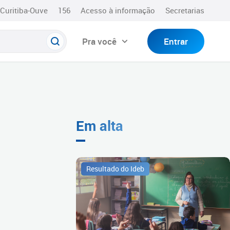
Curitiba-Ouve
156
Acesso à informação
Secretarias
Pra você
Entrar
Em alta
Resultado do Ideb