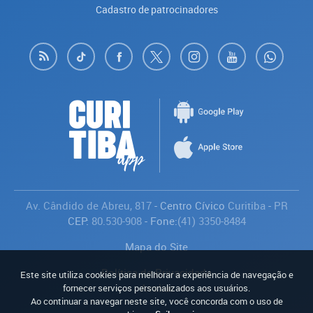
Cadastro de patrocinadores
Av. Cândido de Abreu, 817
- Centro Cívico
Curitiba
-
PR
CEP:
80.530-908
- Fone:
(41) 3350-8484
Mapa do Site
Política de Privacidade
Este site utiliza cookies para melhorar a experiência de navegação e
Avaliar
fornecer serviços personalizados aos usuários.
Ao continuar a navegar neste site, você concorda com o uso de