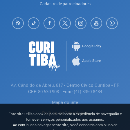
Cadastro de patrocinadores
Av. Cândido de Abreu, 817
- Centro Cívico
Curitiba
-
PR
CEP:
80.530-908
- Fone:
(41) 3350-8484
Mapa do Site
Política de Privacidade
Este site utiliza cookies para melhorar a experiência de navegação e
Avaliar
fornecer serviços personalizados aos usuários.
Ao continuar a navegar neste site, você concorda com o uso de