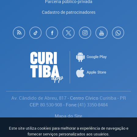
Parceria público-privada
Cadastro de patrocinadores
Av. Cândido de Abreu, 817
- Centro Cívico
Curitiba
-
PR
CEP:
80.530-908
- Fone:
(41) 3350-8484
Mapa do Site
Política de Privacidade
Este site utiliza cookies para melhorar a experiência de navegação e
Avaliar
fornecer serviços personalizados aos usuários.